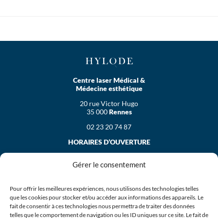
Centre laser Médical &
Médecine esthétique
20 rue Victor Hugo
35 000
Rennes
02 23 20 74 87
HORAIRES D’OUVERTURE
Le lundi
Gérer le consentement
de 9h30 à 19h30
Le mardi, mercredi et vendredi
de 9h00 à 19h30
Pour offrir les meilleures expériences, nous utilisons des technologies telles
que les cookies pour stocker et/ou accéder aux informations des appareils. Le
Le jeudi
fait de consentir à ces technologies nous permettra de traiter des données
de 10h00 à 19h30
telles que le comportement de navigation ou les ID uniques sur ce site. Le fait de