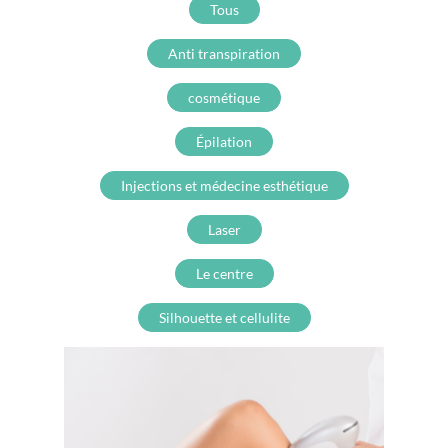
Tous
Anti transpiration
cosmétique
Épilation
Injections et médecine esthétique
Laser
Le centre
Silhouette et cellulite