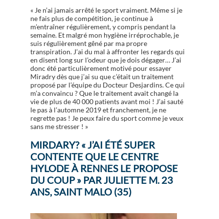
« Je n’ai jamais arrêté le sport vraiment. Même si je
ne fais plus de compétition, je continue à
m’entraîner régulièrement, y compris pendant la
semaine. Et malgré mon hygiène irréprochable, je
suis régulièrement gêné par ma propre
transpiration. J’ai du mal à affronter les regards qui
en disent long sur l’odeur que je dois dégager… J’ai
donc été particulièrement motivé pour essayer
Miradry dès que j’ai su que c’était un traitement
proposé par l’équipe du Docteur Desjardins. Ce qui
m’a convaincu ? Que le traitement avait changé la
vie de plus de 40 000 patients avant moi ! J’ai sauté
le pas à l’automne 2019 et franchement, je ne
regrette pas ! Je peux faire du sport comme je veux
sans me stresser ! »
MIRDARY? « J’AI ÉTÉ SUPER
CONTENTE QUE LE CENTRE
HYLODE À RENNES LE PROPOSE
DU COUP » PAR JULIETTE M. 23
ANS, SAINT MALO (35)