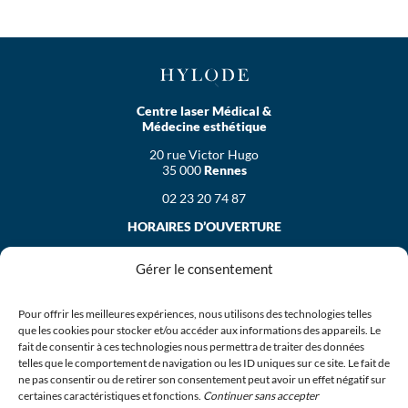
Centre laser Médical &
Médecine esthétique
20 rue Victor Hugo
35 000
Rennes
02 23 20 74 87
HORAIRES D’OUVERTURE
Le lundi
Gérer le consentement
de 9h30 à 19h30
Le mardi, mercredi et vendredi
de 9h00 à 19h30
Pour offrir les meilleures expériences, nous utilisons des technologies telles
que les cookies pour stocker et/ou accéder aux informations des appareils. Le
Le jeudi
fait de consentir à ces technologies nous permettra de traiter des données
de 10h00 à 19h30
telles que le comportement de navigation ou les ID uniques sur ce site. Le fait de
ne pas consentir ou de retirer son consentement peut avoir un effet négatif sur
Le samedi
certaines caractéristiques et fonctions.
Continuer sans accepter
de 9h30 à 13h00