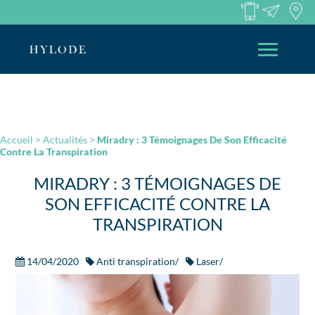
Accueil
>
Actualités
>
Miradry : 3 Témoignages De Son Efficacité
Contre La Transpiration
MIRADRY : 3 TÉMOIGNAGES DE
SON EFFICACITÉ CONTRE LA
TRANSPIRATION
14/04/2020
Anti transpiration/
Laser/