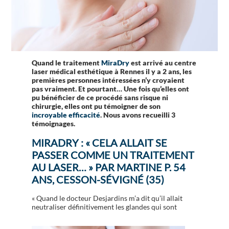
Quand le traitement
MiraDry
est arrivé au centre
laser médical esthétique à Rennes il y a 2 ans, les
premières personnes intéressées n’y croyaient
pas vraiment. Et pourtant… Une fois qu’elles ont
pu bénéficier de ce procédé sans risque ni
chirurgie, elles ont pu témoigner de son
incroyable efficacité
. Nous avons recueilli 3
témoignages.
MIRADRY : « CELA ALLAIT SE
PASSER COMME UN TRAITEMENT
AU LASER… » PAR MARTINE P. 54
ANS, CESSON-SÉVIGNÉ (35)
« Quand le docteur Desjardins m’a dit qu’il allait
neutraliser définitivement les glandes qui sont