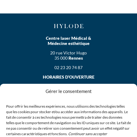
Centre laser Médical &
Médecine esthétique
20 rue Victor Hugo
35 000
Rennes
02 23 20 74 87
HORAIRES D’OUVERTURE
Le lundi
Gérer le consentement
de 9h30 à 19h30
Le mardi, mercredi et vendredi
de 9h00 à 19h30
Pour offrir les meilleures expériences, nous utilisons des technologies telles
que les cookies pour stocker et/ou accéder aux informations des appareils. Le
Le jeudi
fait de consentir à ces technologies nous permettra de traiter des données
de 10h00 à 19h30
telles que le comportement de navigation ou les ID uniques sur ce site. Le fait de
ne pas consentir ou de retirer son consentement peut avoir un effet négatif sur
Le samedi
certaines caractéristiques et fonctions.
Continuer sans accepter
de 9h30 à 13h00