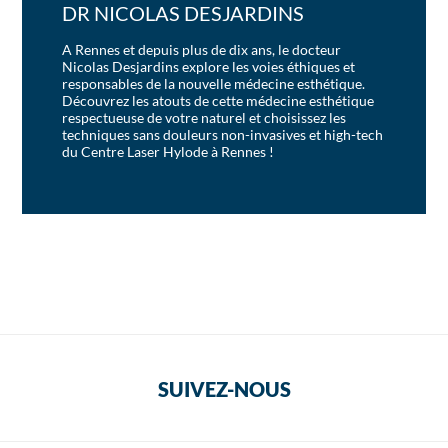
DR NICOLAS DESJARDINS
A Rennes et depuis plus de dix ans, le docteur
Nicolas Desjardins explore les voies éthiques et
responsables de la nouvelle médecine esthétique.
Découvrez les atouts de cette médecine esthétique
respectueuse de votre naturel et choisissez les
techniques sans douleurs non-invasives et high-tech
du Centre Laser Hylode à Rennes !
SUIVEZ-NOUS